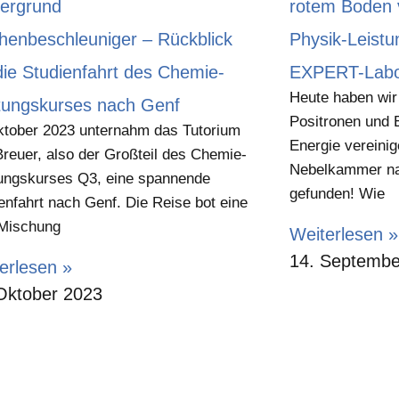
chenbeschleuniger – Rückblick
Physik-Leistu
die Studienfahrt des Chemie-
EXPERT-Labor
Heute haben wir
tungskurses nach Genf
Positronen und E
tober 2023 unternahm das Tutorium
Energie vereinig
Breuer, also der Großteil des Chemie-
Nebelkammer na
ungskurses Q3, eine spannende
gefunden! Wie
enfahrt nach Genf. Die Reise bot eine
 Mischung
Weiterlesen »
14. Septembe
erlesen »
Oktober 2023