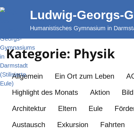
Zum
Ludwig-Georgs-
Inhalt
springen
Humanistisches Gymnasium in Darmst
Kategorie: Physik
Allgemein
Ein Ort zum Leben
A
Highlight des Monats
Aktion
Bild
Architektur
Eltern
Eule
Förde
Austausch
Exkursion
Fahrten