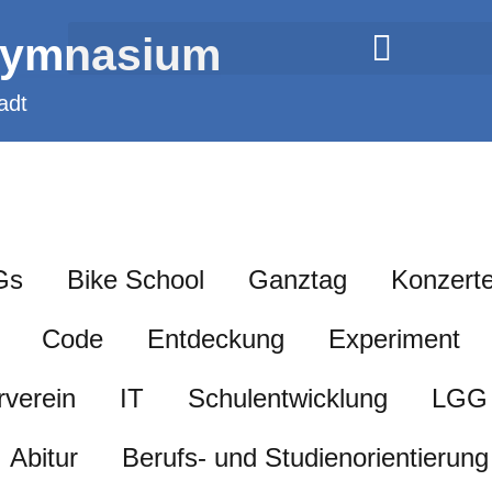
Gymnasium
adt
Gs
Bike School
Ganztag
Konzert
Code
Entdeckung
Experiment
rverein
IT
Schulentwicklung
LGG 
Abitur
Berufs- und Studienorientierung