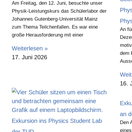
Am Freitag, den 12. Juni, besuchte unser
Phys
Physik-Leistungskurs das Schülerlabor der
Johannes Gutenberg‑Universität Mainz
Phys
zum Thema Teilchenfallen. Es war eine
An f
große Herausforderung mit einer
Dezem
motiv
Weiterlesen »
dem 
17. Juni 2026
Aussc
Weit
16. 
Exku
an d
Exkursion ins Physics Student Lab
Den A
eines
der TUD