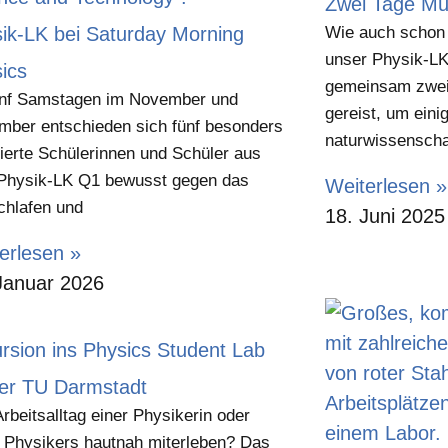
Zwei Tage Mü
ik-LK bei Saturday Morning
Wie auch schon 
unser Physik-LK
ics
gemeinsam zwei
ünf Samstagen im November und
gereist, um eini
ber entschieden sich fünf besonders
naturwissenscha
ierte Schülerinnen und Schüler aus
Physik-LK Q1 bewusst gegen das
Weiterlesen »
hlafen und
18. Juni 2025
erlesen »
Januar 2026
rsion ins Physics Student Lab
er TU Darmstadt
rbeitsalltag einer Physikerin oder
 Physikers hautnah miterleben? Das