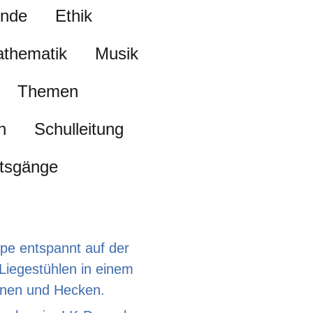
unde
Ethik
thematik
Musik
Themen
n
Schulleitung
htsgänge