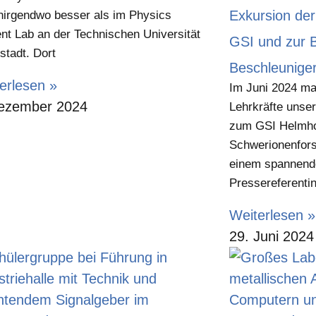
Exkursion der
nirgendwo besser als im Physics
nt Lab an der Technischen Universität
GSI und zur B
tadt. Dort
Beschleunige
erlesen »
Im Juni 2024 ma
ezember 2024
Lehrkräfte unse
zum GSI Helmho
Schwerionenfor
einem spannende
Pressereferenti
Weiterlesen »
29. Juni 2024