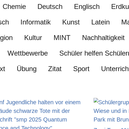
Chemie
Deutsch
Englisch
Erdk
sch
Informatik
Kunst
Latein
Ma
igion
Kultur
MINT
Nachhaltigkeit
Wettbewerbe
Schüler helfen Schüler
xt
Übung
Zitat
Sport
Unterric