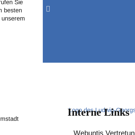
rufen Sie
m besten
d unserem
Neues musische
Neben Kunst oder Musik
Phase auch
Darstellend
Interne Links
und als benotetes Fac
Abitur geführt 
mstadt
Webuntis Vertretun