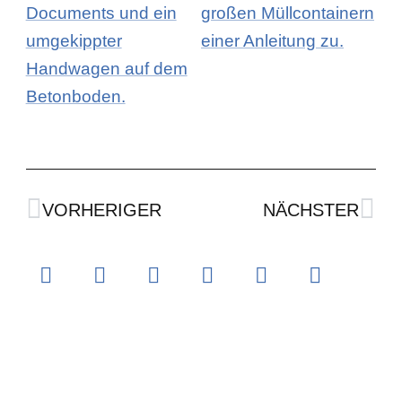
Zurück
Näc
VORHERIGER
NÄCHSTER