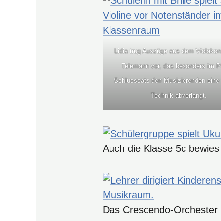
Lidia trug Auszüge aus dem Violakon
Telemann vor, das besonders im P
Schlusssatz den Musizierenden eine 
Technik abverlangt.
Auch die Klasse 5c bewies e
Das Crescendo-Orchester er