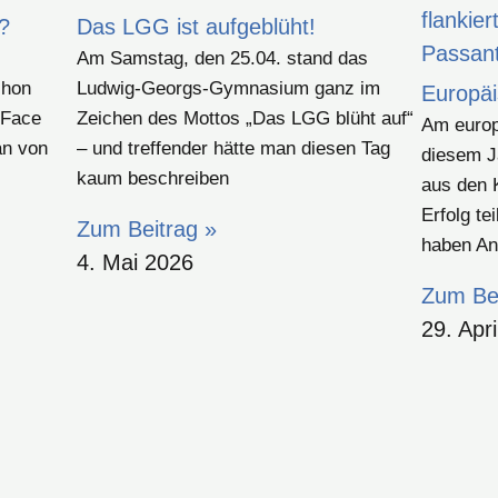
i?
Das LGG ist aufgeblüht!
Am Samstag, den 25.04. stand das
chon
Ludwig-Georgs-Gymnasium ganz im
Europä
„Face
Zeichen des Mottos „Das LGG blüht auf“
Am europ
an von
– und treffender hätte man diesen Tag
diesem J
kaum beschreiben
aus den 
Erfolg t
Zum Beitrag »
haben An
4. Mai 2026
Zum Bei
29. Apr