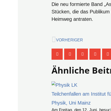
Die neu formierte Band „A
Stücken, die das Publikum
Heimweg antraten.
Zurück
VORHERIGER
Ähnliche Beit
Teilchenfallen am Institut f
Physik, Uni Mainz
Am Freitag, den 12. Juni, besuc