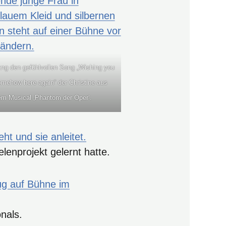
ng den gefühlvollen Song „Wishing you
mehow here again“ der Christine aus
em Musical ‚Phantom der Oper‘.
lenprojekt gelernt hatte.
nals.