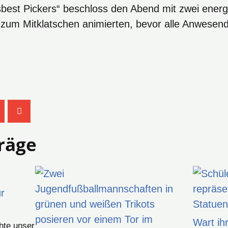
sbest Pickers“ beschloss den Abend mit zwei energ
 zum Mitklatschen animierten, bevor alle Anwesen
räge
ür
Wart ih
hte unser