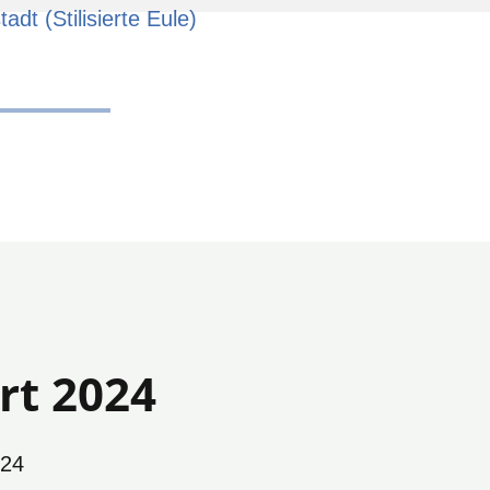
asium
rt 2024
024