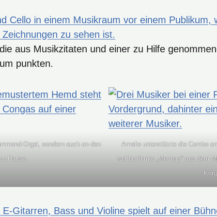
odie aus Musikzitaten und einer zu Hilfe genomme
kum punkten.
 Hammond-Orgel, sondern auch an den
Amelie unterstützte die Combo am
zu Hause.
weltberühmte „Memory“ aus dem Musi
Konz