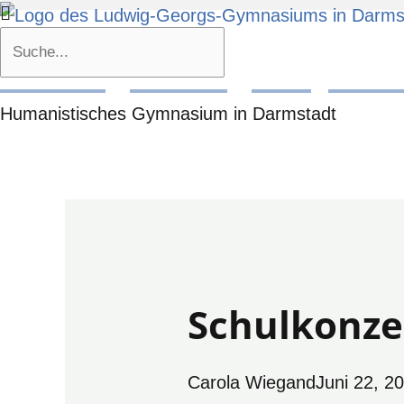
Zum
Suche
Inhalt
Ludwig-Georgs-Gymn
springen
Humanistisches Gymnasium in Darmstadt
Schulkonze
Carola Wiegand
Juni 22, 2