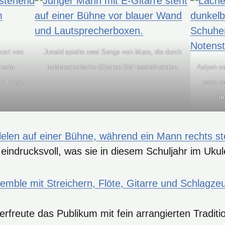
zert von
Junaid spielte zwei Songs von Muse, die durch
resto-
halsbrecherische Gitarren-Soli beeindruckten.
Aalyah sa
virtuose
were so
d
indrucksvoll, was sie in diesem Schuljahr im Ukule
freute das Publikum mit fein arrangierten Traditio