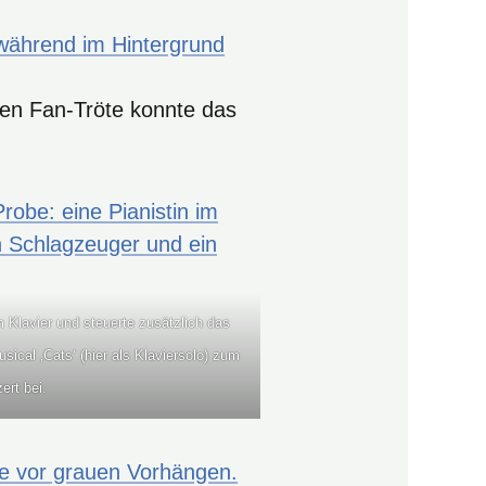
nen Fan-Tröte konnte das
 Klavier und steuerte zusätzlich das
cal ‚Cats‘ (hier als Klaviersolo) zum
ert bei.