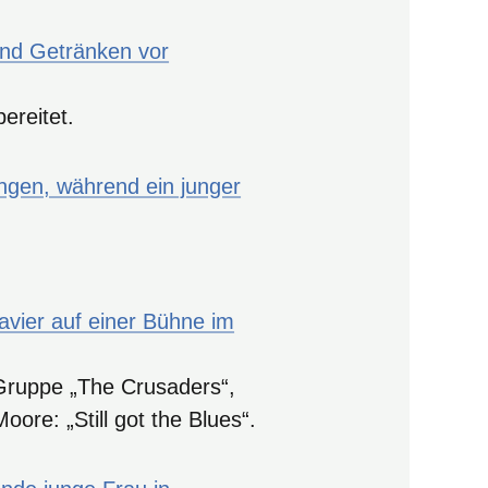
ereitet.
.
Gruppe „The Crusaders“,
re: „Still got the Blues“.