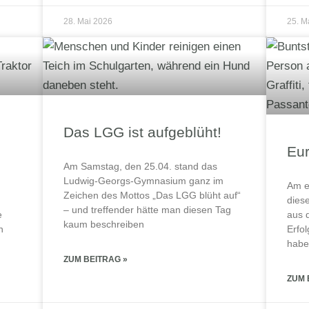
28. Mai 2026
25. M
Das LGG ist aufgeblüht!
Eu
Am Samstag, den 25.04. stand das
Ludwig-Georgs-Gymnasium ganz im
Am e
Zeichen des Mottos „Das LGG blüht auf“
dies
– und treffender hätte man diesen Tag
e
aus 
kaum beschreiben
n
Erfo
habe
ZUM BEITRAG »
ZUM 