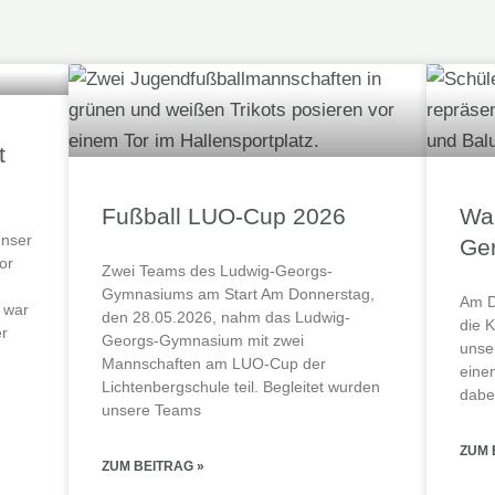
t
Fußball LUO-Cup 2026
War
unser
Ger
or
Zwei Teams des Ludwig-Georgs-
Gymnasiums am Start Am Donnerstag,
Am D
 war
den 28.05.2026, nahm das Ludwig-
die 
er
Georgs-Gymnasium mit zwei
unse
Mannschaften am LUO-Cup der
eine
Lichtenbergschule teil. Begleitet wurden
dabei
unsere Teams
ZUM 
ZUM BEITRAG »