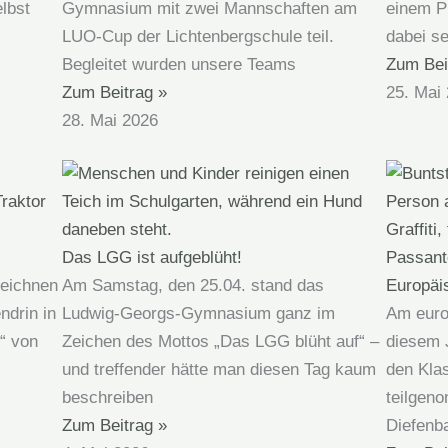
Gymnasium mit zwei Mannschaften am
einem P
lbst
LUO-Cup der Lichtenbergschule teil.
dabei se
Begleitet wurden unsere Teams
Zum Bei
Zum Beitrag »
25. Mai
28. Mai 2026
Das LGG ist aufgeblüht!
zeichnen
Am Samstag, den 25.04. stand das
Europäi
ndrin in
Ludwig-Georgs-Gymnasium ganz im
Am euro
“ von
Zeichen des Mottos „Das LGG blüht auf“ –
diesem 
und treffender hätte man diesen Tag kaum
den Kla
beschreiben
teilgen
Zum Beitrag »
Diefenb