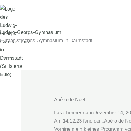
Zum
Inhalt
springen
Ludwig-Georgs-Gymnasium
Humanistisches Gymnasium in Darmstadt
Apéro de Noël
Lara Timmermann
Dezember 14, 2
Am 14.12.23 fand der „Apéro de No
Vorhinein ein kleines Programm vo