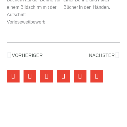
Zurück
Nä
VORHERIGER
NÄCHSTER