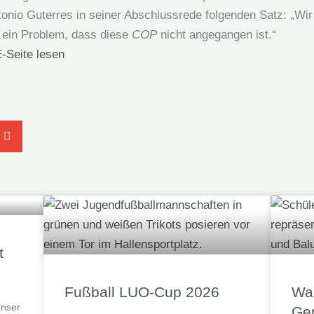
tonio Guterres in seiner Abschlussrede folgenden Satz: „W
t ein Problem, dass diese
COP
nicht angegangen ist.“
E-Seite lesen
t
Fußball LUO-Cup 2026
War
unser
Ger