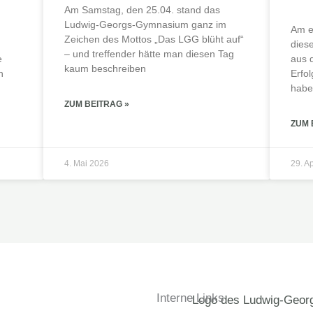
Am Samstag, den 25.04. stand das
Ludwig-Georgs-Gymnasium ganz im
Am e
Zeichen des Mottos „Das LGG blüht auf“
dies
– und treffender hätte man diesen Tag
e
aus 
kaum beschreiben
n
Erfo
habe
ZUM BEITRAG »
ZUM 
4. Mai 2026
29. A
Interne Links