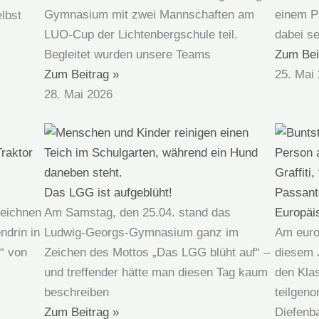
Gymnasium mit zwei Mannschaften am
einem P
lbst
LUO-Cup der Lichtenbergschule teil.
dabei se
Begleitet wurden unsere Teams
Zum Bei
Zum Beitrag »
25. Mai
28. Mai 2026
Das LGG ist aufgeblüht!
zeichnen
Am Samstag, den 25.04. stand das
Europäi
ndrin in
Ludwig-Georgs-Gymnasium ganz im
Am euro
“ von
Zeichen des Mottos „Das LGG blüht auf“ –
diesem 
und treffender hätte man diesen Tag kaum
den Kla
beschreiben
teilgen
Zum Beitrag »
Diefenb