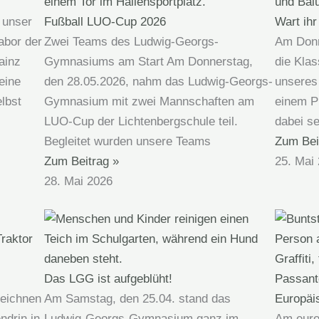
Fußball LUO-Cup 2026
Wart ihr
 unser
Zwei Teams des Ludwig-Georgs-
Am Donne
abor der
Gymnasiums am Start Am Donnerstag,
die Klas
ainz
den 28.05.2026, nahm das Ludwig-Georgs-
unseres
eine
Gymnasium mit zwei Mannschaften am
einem P
lbst
LUO-Cup der Lichtenbergschule teil.
dabei se
Begleitet wurden unsere Teams
Zum Bei
Zum Beitrag »
25. Mai
28. Mai 2026
Das LGG ist aufgeblüht!
zeichnen
Am Samstag, den 25.04. stand das
Europäi
ndrin in
Ludwig-Georgs-Gymnasium ganz im
Am euro