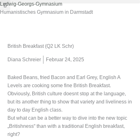
Zum
Ludwig-Georgs-Gymnasium
Inhalt
Humanistisches Gymnasium in Darmstadt
springen
British Breakfast (Q2 LK Schr)
Diana Schreier
Februar 24, 2025
Baked Beans, fried Bacon and Earl Grey, English A
Levels are cooking some fine British Breakfast.
Obviously, British culture doesnt stop at the language,
but its another thing to show that variety and liveliness in
day to day English class.
But what can be a better way to dive into the new topic
„Britishness“ than with a traditional English breakfast,
right?