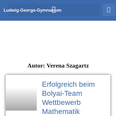
Zum
Ludwig-Georgs-Gymnasium
Inhalt
springen
Autor:
Verena Szagartz
Seite
Seite
Erfolgreich beim
Bolyai-Team
Wettbewerb
Mathematik