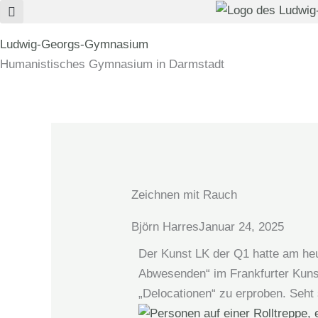
Zum
Inhalt
Ludwig-Georgs-Gymnasium
springen
Humanistisches Gymnasium in Darmstadt
Zeichnen mit Rauch
Björn Harres
Januar 24, 2025
Der Kunst LK der Q1 hatte am he
Abwesenden“ im Frankfurter Kunst
„Delocationen“ zu erproben. Seht 