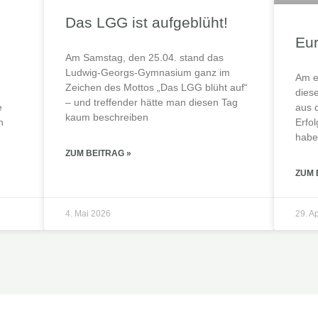
Das LGG ist aufgeblüht!
Eu
Am Samstag, den 25.04. stand das
Ludwig-Georgs-Gymnasium ganz im
Am e
Zeichen des Mottos „Das LGG blüht auf“
dies
– und treffender hätte man diesen Tag
e
aus 
kaum beschreiben
n
Erfo
habe
ZUM BEITRAG »
ZUM 
4. Mai 2026
29. A