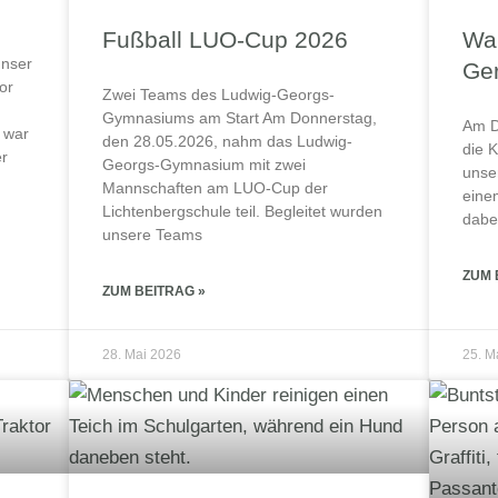
Fußball LUO-Cup 2026
War
unser
Ger
or
Zwei Teams des Ludwig-Georgs-
Gymnasiums am Start Am Donnerstag,
Am D
 war
den 28.05.2026, nahm das Ludwig-
die 
er
Georgs-Gymnasium mit zwei
unse
Mannschaften am LUO-Cup der
eine
Lichtenbergschule teil. Begleitet wurden
dabei
unsere Teams
ZUM 
ZUM BEITRAG »
28. Mai 2026
25. M