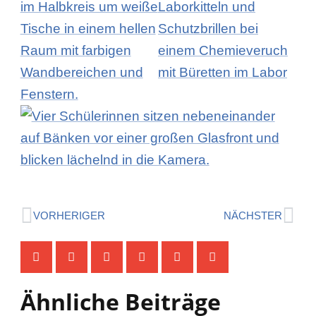
Zurück
Näc
VORHERIGER
NÄCHSTER
Ähnliche Beiträge