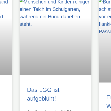
Das LGG ist
E
aufgeblüht!
W