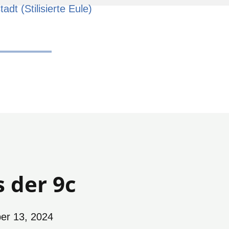
asium
s der 9c
er 13, 2024