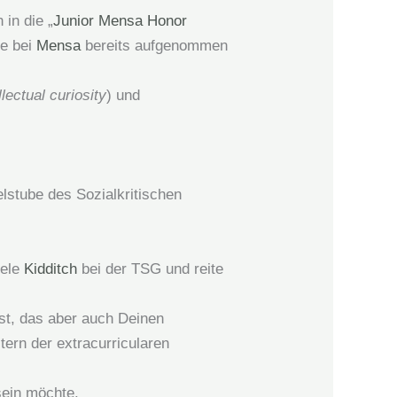
in die „
Junior Mensa Honor
ie bei
Mensa
bereits aufgenommen
llectual curiosity
) und
elstube des Sozialkritischen
iele
Kidditch
bei der TSG und reite
st, das aber auch Deinen
tern der extracurricularen
sein möchte.