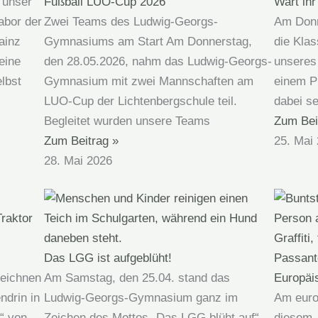
Fußball LUO-Cup 2026
Wart ihr
 unser
Zwei Teams des Ludwig-Georgs-
Am Donne
abor der
Gymnasiums am Start Am Donnerstag,
die Klas
ainz
den 28.05.2026, nahm das Ludwig-Georgs-
unseres
eine
Gymnasium mit zwei Mannschaften am
einem P
lbst
LUO-Cup der Lichtenbergschule teil.
dabei se
Begleitet wurden unsere Teams
Zum Bei
Zum Beitrag »
25. Mai
28. Mai 2026
Das LGG ist aufgeblüht!
zeichnen
Am Samstag, den 25.04. stand das
Europäi
ndrin in
Ludwig-Georgs-Gymnasium ganz im
Am euro
“ von
Zeichen des Mottos „Das LGG blüht auf“ –
diesem 