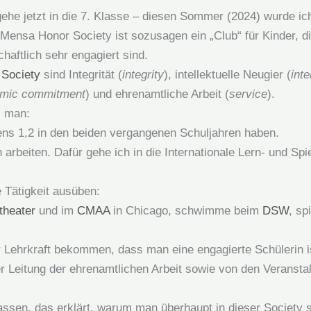
he jetzt in die 7. Klasse – diesen Sommer (2024) wurde ich 
Mensa Honor Society ist sozusagen ein „Club“ für Kinder, d
haftlich sehr engagiert sind.
 Society
sind Integrität (
integrity
), intellektuelle Neugier (
inte
mic commitment
) und ehrenamtliche Arbeit (
service
).
 man:
ens 1,2 in den beiden vergangenen Schuljahren haben.
arbeiten. Dafür gehe ich in die Internationale Lern- und Spi
e Tätigkeit ausüben:
theater
und im
CMAA
in Chicago, schwimme beim
DSW
, sp
 Lehrkraft bekommen, dass man eine engagierte Schülerin i
r Leitung der ehrenamtlichen Arbeit sowie von den Veranstal
assen, das erklärt, warum man überhaupt in dieser Society 