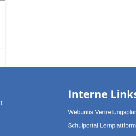
Interne Link
t
Webuntis Vertretungspla
Schulportal Lernplattform