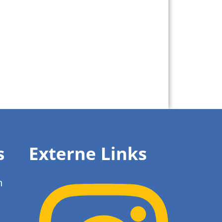
s
Externe Links
n