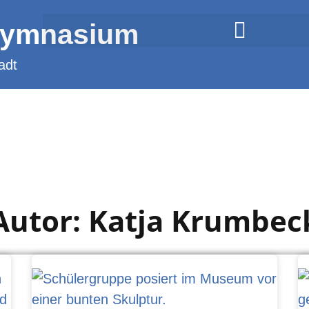
Gymnasium
adt
Autor:
Katja Krumbec